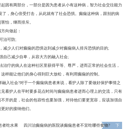
要起因有两部分，一部分是因为患者从小有这种病，智力社会交往能力
没了，身心倍受打击，从此就有了社会恐惧。癫痫这种病，跟别的病
到害怕，继而排斥。
四方向做起：
可治可防;
，减少人们对癫痫的恐惧达到减少对癫痫病人排斥恐惧的目的;
强自己减少自卑，从容大方的融入社会;
无法治疗的病人在这种社区里获得平等、尊严，进而正常的社会生活，
，这样能让他们的身心得到巨大放松，有利用癫痫的控制。
样融入社会?对于一个癫痫病患者来说，看护人除了要做好保护事情之
意见看护人在平时要多花点时间与癫痫病患者进而心理上的交流，只有
离不开的是，社会的包容性也要加强，对待他们要更宽容，应该加强自
能更好的接纳他们。
患者吃水果
四川治癫痫病的医院谈癫痫患者不宜吃哪些食物?
下