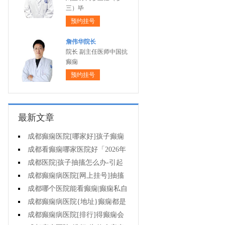
三）毕
预约挂号
詹伟华院长
院长 副主任医师中国抗
癫痫
预约挂号
最新文章
成都癫痫医院[哪家好]孩子癫痫
会影响智力吗?
成都看癫痫哪家医院好「2026年
度公布」原发性癫痫有多大几率遗
成都医院|孩子抽搐怎么办-引起
传给孩子?
癫痫发作的药物有哪些?
成都癫痫病医院[网上挂号]抽搐
就是癫痫发作吗?
成都哪个医院能看癫痫|癫痫私自
停药影响大不大?
成都癫痫病医院{地址}癫痫都是
要遗传的吗?
成都癫痫病医院[排行]得癫痫会