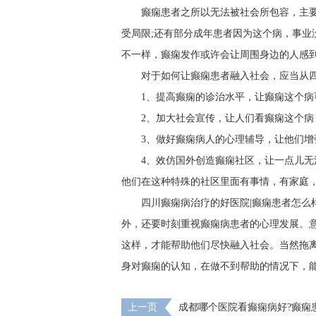
癫痫患者之所以无法被社会所包容，主
受局限;还有部分成年患者因为这个病，事业
不一样，癫痫发作或许会让周围身边的人感
对于如何让癫痫患者融入社会，应当从
1、提高癫痫的诊治水平，让癫痫这个病
2、加大社会宣传，让人们看癫痫这个病
3、做好癫痫病人的心理辅导，让他们增
4、效仿国外创造癫痫社区，让一点儿
他们在这种特殊的社区里面有事情，有家庭
四川癫痫病治疗的好医院|癫痫患者怎么
外，还要时刻重视癫痫病患者的心理发展。
这样，才能帮助他们尽快融入社会。当然拖
身对癫痫的认知，在做不到帮助的情况下，
上一页
成都哪个医院看癫痫病好?癫痫