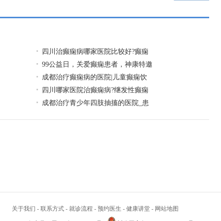
一页
四川治癫痫病哪家医院比较好?癫痫
99公益日，关爱癫痫患者，神康特邀
成都治疗癫痫病的医院|儿童癫痫饮
四川哪家医院治癫痫病?继发性癫痫
成都治疗青少年四肢抽搐的医院_患
关于我们
-
联系方式
-
就诊流程
-
预约医生
-
健康讲堂
-
网站地图