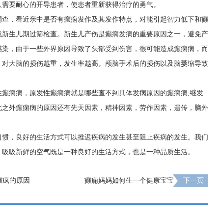
人需要耐心的开导患者，使患者重新获得治疗的勇气。
调查，看近亲中是否有癫痫发作及其发作特点，对能引起智力低下和癫
或新生儿期过筛检查。新生儿产伤是癫痫发病的重要原因之一，避免产
感染，由于一些外界原因导致了头部受到伤害，很可能造成癫痫病，而
，对大脑的损伤越重，发生率越高。颅脑手术后的损伤以及脑萎缩导致
性癫痫病，原发性癫痫病就是哪些查不到具体发病原因的癫痫病;继发
此之外癫痫病的原因还有先天因素，精神因素，劳作因素，遗传，脑外
习惯，良好的生活方式可以推迟疾病的发生甚至阻止疾病的发生。我们
，吸吸新鲜的空气既是一种良好的生活方式，也是一种品质生活。
癫疯的原因
癫痫妈妈如何生一个健康宝宝
下一页