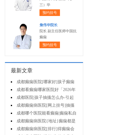
三）毕
预约挂号
詹伟华院长
院长 副主任医师中国抗
癫痫
预约挂号
最新文章
成都癫痫医院[哪家好]孩子癫痫
会影响智力吗?
成都看癫痫哪家医院好「2026年
度公布」原发性癫痫有多大几率遗
成都医院|孩子抽搐怎么办-引起
传给孩子?
癫痫发作的药物有哪些?
成都癫痫病医院[网上挂号]抽搐
就是癫痫发作吗?
成都哪个医院能看癫痫|癫痫私自
停药影响大不大?
成都癫痫病医院{地址}癫痫都是
要遗传的吗?
成都癫痫病医院[排行]得癫痫会