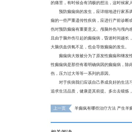
的痛苦，有时候会有消极的想法，这时候家
预防癫痫病的发生，应详细地进行家系
痫的一些严重遗传性疾病，应进行产前诊断
伤对预防癫痫有重要意义。颅脑外伤与颅内
且由于脑外伤引起的癫痫病，昏迷时间越长
大脑供血供氧不足，也会导致癫痫的发生。
癫痫病大致被分为了原发性癫痫和继发
性癫痫病是那些有着明确病因的癫痫病，除
伤，压力过大等等一系列的原因。
对于疾病我们应该自己养成良好的生活
追求生活品质，健康是其前提。多出去锻炼
上一页
羊癫疯有哪些治疗方法 产生羊