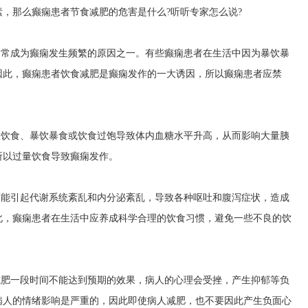
，那么癫痫患者节食减肥的危害是什么?听听专家怎么说?
常常成为癫痫发生频繁的原因之一。有些癫痫患者在生活中因为暴饮暴
因此，癫痫患者饮食减肥是癫痫发作的一大诱因，所以癫痫患者应禁
意饮食、暴饮暴食或饮食过饱导致体内血糖水平升高，从而影响大量胰
所以过量饮食导致癫痫发作。
可能引起代谢系统紊乱和内分泌紊乱，导致各种呕吐和腹泻症状，造成
此，癫痫患者在生活中应养成科学合理的饮食习惯，避免一些不良的饮
减肥一段时间不能达到预期的效果，病人的心理会受挫，产生抑郁等负
病人的情绪影响是严重的，因此即使病人减肥，也不要因此产生负面心