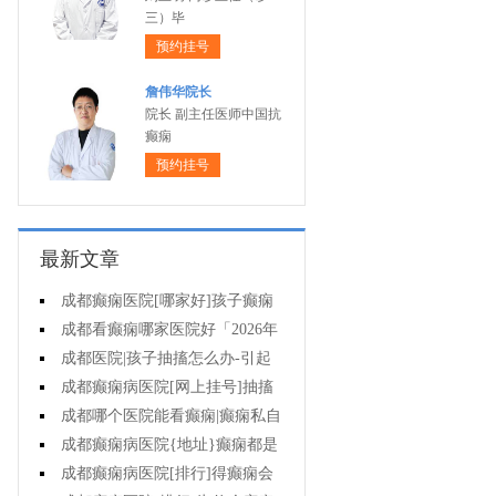
三）毕
预约挂号
詹伟华院长
院长 副主任医师中国抗
癫痫
预约挂号
最新文章
成都癫痫医院[哪家好]孩子癫痫
会影响智力吗?
成都看癫痫哪家医院好「2026年
度公布」原发性癫痫有多大几率遗
成都医院|孩子抽搐怎么办-引起
传给孩子?
癫痫发作的药物有哪些?
成都癫痫病医院[网上挂号]抽搐
就是癫痫发作吗?
成都哪个医院能看癫痫|癫痫私自
停药影响大不大?
成都癫痫病医院{地址}癫痫都是
要遗传的吗?
成都癫痫病医院[排行]得癫痫会