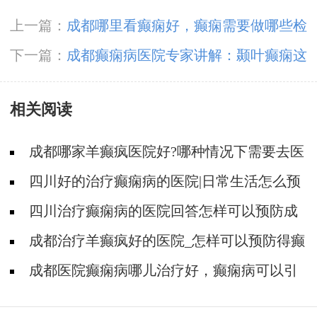
上一篇：
成都哪里看癫痫好，癫痫需要做哪些检
查
下一篇：
成都癫痫病医院专家讲解：颞叶癫痫这
些症状表现你知道吗
相关阅读
成都哪家羊癫疯医院好?哪种情况下需要去医
院复诊?
四川好的治疗癫痫病的医院|日常生活怎么预
防癫痫病?
四川治疗癫痫病的医院回答怎样可以预防成
年癫痫?
成都治疗羊癫疯好的医院_怎样可以预防得癫
痫?
成都医院癫痫病哪儿治疗好，癫痫病可以引
发什么病症?