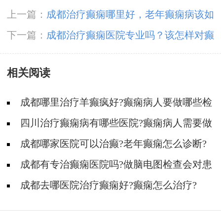
上一篇：
成都治疗癫痫哪里好，老年癫痫病该如
何药物诊疗
下一篇：
成都治疗癫痫医院专业吗？该怎样对癫
痫患者进而心理护理
相关阅读
成都哪里治疗羊癫疯好?癫痫病人要做哪些检
查?
四川治疗癫痫病有哪些医院?癫痫病人需要做
哪些检查?
成都哪家医院可以治癫?老年癫痫怎么诊断?
成都有专治癫痫医院吗?做脑电图检查会对患
者大脑产生伤害吗?
​成都去哪医院治疗癫痫好?癫痫怎么治疗?