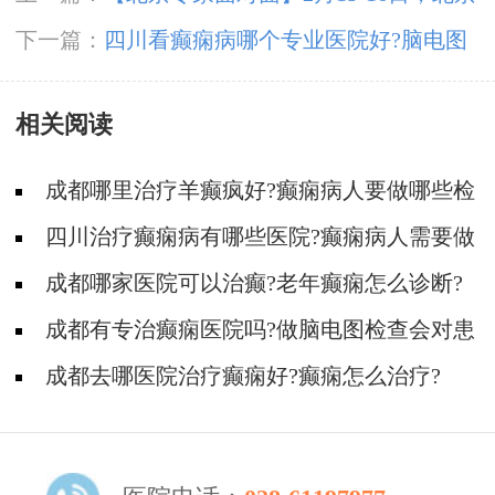
大学首钢医院神经内科胡颖教授亲临成都免费会
下一篇：
四川看癫痫病哪个专业医院好?脑电图
诊，莫错过!
检查费用是多少?
相关阅读
成都哪里治疗羊癫疯好?癫痫病人要做哪些检
查?
四川治疗癫痫病有哪些医院?癫痫病人需要做
哪些检查?
成都哪家医院可以治癫?老年癫痫怎么诊断?
成都有专治癫痫医院吗?做脑电图检查会对患
者大脑产生伤害吗?
​成都去哪医院治疗癫痫好?癫痫怎么治疗?