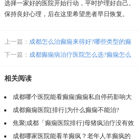
选择一家好的医院开始行动，平时护理好自己。
保持良好心理，后在这里希望患者早日恢复。
上一篇：
成都怎么治癫痫来得好?哪些类型的癫
痫病易遗传?
下一篇：
​成都癫痫病治疗医院怎么选?癫痫怎么
治疗呢?
相关阅读
成都哪个医院能看癫痫|癫痫私自停药影响大
不大?
成都癫痫医院[排行]为什么癫痫不能治?
焦聚|成都「癫痫医院排行]母猪疯治疗没有效
果怎么办?
成都哪家医院能看羊癫疯？老年人羊癫疯的