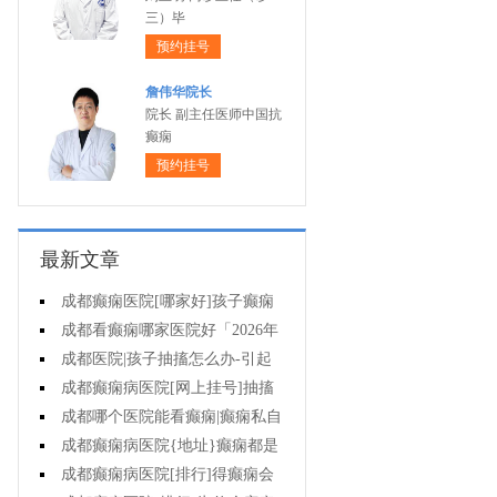
三）毕
预约挂号
詹伟华院长
院长 副主任医师中国抗
癫痫
预约挂号
最新文章
成都癫痫医院[哪家好]孩子癫痫
会影响智力吗?
成都看癫痫哪家医院好「2026年
度公布」原发性癫痫有多大几率遗
成都医院|孩子抽搐怎么办-引起
传给孩子?
癫痫发作的药物有哪些?
成都癫痫病医院[网上挂号]抽搐
就是癫痫发作吗?
成都哪个医院能看癫痫|癫痫私自
停药影响大不大?
成都癫痫病医院{地址}癫痫都是
要遗传的吗?
成都癫痫病医院[排行]得癫痫会