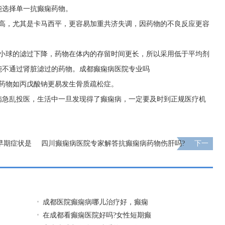
能选择单一抗癫痫药物。
更高，尤其是卡马西平，更容易加重共济失调，因药物的不良反应更容
肾小球的滤过下降，药物在体内的存留时间更长，所以采用低于平均剂
能不通过肾脏滤过的药物。
成都癫痫病医院专业吗
的药物如丙戊酸钠更易发生骨质疏松症。
病急乱投医，生活中一旦发现得了癫痫病，一定要及时到正规医疗机
早期症状是
四川癫痫病医院专家解答抗癫痫病药物伤肝吗?
下一
页
成都医院癫痫病哪儿治疗好，癫痫
在成都看癫痫医院好吗?女性短期癫