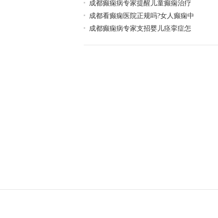
成都癫痫病专家提醒儿童癫痫治疗
成都看癫痫医院正规吗?女人癫痫中
成都癫痫病专家支招婴儿痉挛症怎