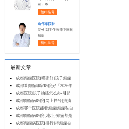
三）毕
预约挂号
詹伟华院长
院长 副主任医师中国抗
癫痫
预约挂号
最新文章
成都癫痫医院[哪家好]孩子癫痫
会影响智力吗?
成都看癫痫哪家医院好「2026年
度公布」原发性癫痫有多大几率遗
成都医院|孩子抽搐怎么办-引起
传给孩子?
癫痫发作的药物有哪些?
成都癫痫病医院[网上挂号]抽搐
就是癫痫发作吗?
成都哪个医院能看癫痫|癫痫私自
停药影响大不大?
成都癫痫病医院{地址}癫痫都是
要遗传的吗?
成都癫痫病医院[排行]得癫痫会