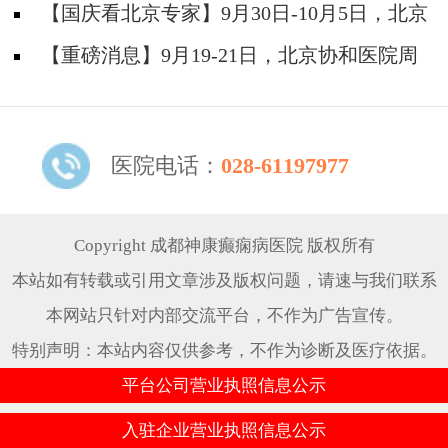
院陈葵博士免费会诊+治疗援助，破解癫痫难
【国庆看北京专家】9月30日-10月5日，北京
题！
天坛&首钢医院两大专家蓉城亲诊+癫痫大额救
【重磅消息】9月19-21日，北京协和医院周
助，速约！
祥琴教授成都领衔会诊，共筑全年龄段抗癫防
线！
医院电话：
028-61197977
Copyright 成都神康癫痫病医院 版权所有
本站如有转载或引用文章涉及版权问题，请速与我们联系
本网站只针对内部交流平台，不作为广告宣传。
特别声明：本站内容仅供参考，不作为诊断及医疗依据。
平台公司营业执照信息公示
入驻企业营业执照信息公示