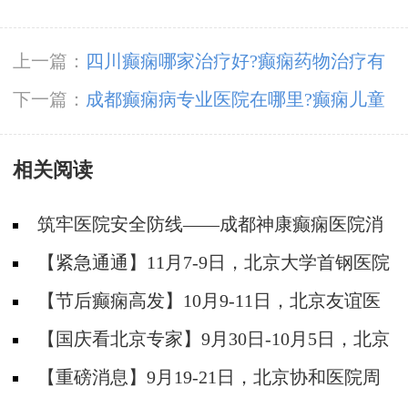
上一篇：
四川癫痫哪家治疗好?癫痫药物治疗有
什么原则?
下一篇：
成都癫痫病专业医院在哪里?癫痫儿童
患病率增高的原因是什么?
相关阅读
筑牢医院安全防线——成都神康癫痫医院消
防安全培训纪实
【紧急通通】11月7-9日，北京大学首钢医院
神经内科胡颖教授亲临成都会诊，破解癫痫疑难
【节后癫痫高发】10月9-11日，北京友谊医
院陈葵博士免费会诊+治疗援助，破解癫痫难
【国庆看北京专家】9月30日-10月5日，北京
题！
天坛&首钢医院两大专家蓉城亲诊+癫痫大额救
【重磅消息】9月19-21日，北京协和医院周