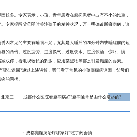
起因较多。专家表示，小孩、青年患者在癫痫患者中占有不小的比重，
疗。专家提醒父母即时关注孩子的精神状况，万一明确诊断癫痫病，诊
诱因常见的主要有睡眠不足，尤其是人睡后的20分钟内或睡醒前的短
白昼的两倍。过度疲劳、过度换气、过度饮水、过度饮酒、惊吓、愤
然减或停，看电视较长的刺激，应用某些物等都是引发癫痫的要素。
有哪些诱因?通过上述讲解，我们看了常见的小孩癫痫病诱因，父母们
癫痫的困扰。
，北京三
成都什么医院看癫痫病好?癫痫通常是由什么引起的?
，不容错过!
下一页
成都癫痫病治疗哪家好?吃了药会抽