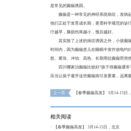
是常见的癫痫诱因。
癫痫是一种常见的神经系统病症，发病
他们正处于发育成长期，更需科学规范的诊
疗越早，脑损伤将越小，预后越好。
其实除了上述的病症诱因之外，小孩癫痫
时间内，因为癫痫患儿在睡眠中发作放电约
怒、紧张、冲动、高热、长期用抗癫痫而突
四川哪家治癫痫比较好?孩子得癫痫通常
应当让孩子避开这些癫痫病引发要素，远离
上一页
【春季癫痫高发】 3月14-15日
甲“博士级”大咖陈葵教授亲临成都免费会诊
相关阅读
【春季癫痫高发】 3月14-15日，北京