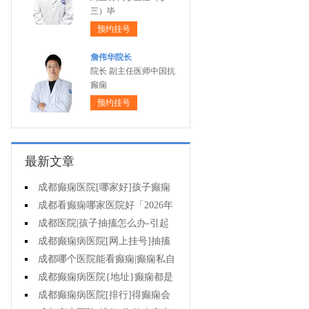
三）毕
预约挂号
詹伟华院长
院长 副主任医师中国抗
癫痫
预约挂号
最新文章
成都癫痫医院[哪家好]孩子癫痫
会影响智力吗?
成都看癫痫哪家医院好「2026年
度公布」原发性癫痫有多大几率遗
成都医院|孩子抽搐怎么办-引起
传给孩子?
癫痫发作的药物有哪些?
成都癫痫病医院[网上挂号]抽搐
就是癫痫发作吗?
成都哪个医院能看癫痫|癫痫私自
停药影响大不大?
成都癫痫病医院{地址}癫痫都是
要遗传的吗?
成都癫痫病医院[排行]得癫痫会