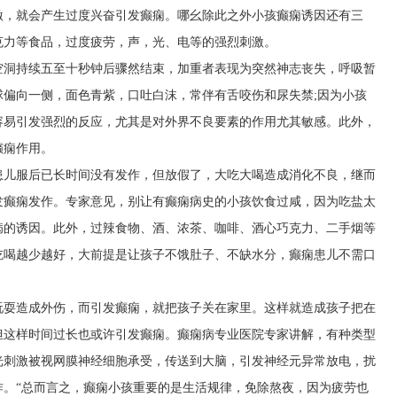
激，就会产生过度兴奋引发癫痫。哪幺除此之外小孩癫痫诱因还有三
克力等食品，过度疲劳，声，光、电等的强烈刺激。
空洞持续五至十秒钟后骤然结束，加重者表现为突然神志丧失，呼吸暂
偏向一侧，面色青紫，口吐白沫，常伴有舌咬伤和尿失禁;因为小孩
容易引发强烈的反应，尤其是对外界不良要素的作用尤其敏感。此外，
癫痫作用。
患儿服后已长时间没有发作，但放假了，大吃大喝造成消化不良，继而
发癫痫发作。专家意见，别让有癫痫病史的小孩饮食过咸，因为吃盐太
病的诱因。此外，过辣食物、酒、浓茶、咖啡、酒心巧克力、二手烟等
吃喝越少越好，大前提是让孩子不饿肚子、不缺水分，癫痫患儿不需口
玩耍造成外伤，而引发癫痫，就把孩子关在家里。这样就造成孩子把在
但这样时间过长也或许引发癫痫。癫痫病专业医院专家讲解，有种类型
光刺激被视网膜神经细胞承受，传送到大脑，引发神经元异常放电，扰
作。“总而言之，癫痫小孩重要的是生活规律，免除熬夜，因为疲劳也