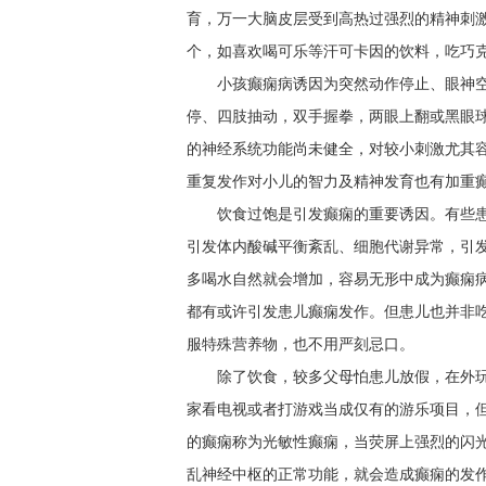
育，万一大脑皮层受到高热过强烈的精神刺
个，如喜欢喝可乐等汗可卡因的饮料，吃巧
小孩癫痫病诱因为突然动作停止、眼神
停、四肢抽动，双手握拳，两眼上翻或黑眼球
的神经系统功能尚未健全，对较小刺激尤其
重复发作对小儿的智力及精神发育也有加重
饮食过饱是引发癫痫的重要诱因。有些
引发体内酸碱平衡紊乱、细胞代谢异常，引
多喝水自然就会增加，容易无形中成为癫痫
都有或许引发患儿癫痫发作。但患儿也并非
服特殊营养物，也不用严刻忌口。
除了饮食，较多父母怕患儿放假，在外
家看电视或者打游戏当成仅有的游乐项目，
的癫痫称为光敏性癫痫，当荧屏上强烈的闪
乱神经中枢的正常功能，就会造成癫痫的发