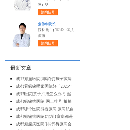
三）毕
预约挂号
詹伟华院长
院长 副主任医师中国抗
癫痫
预约挂号
最新文章
成都癫痫医院[哪家好]孩子癫痫
会影响智力吗?
成都看癫痫哪家医院好「2026年
度公布」原发性癫痫有多大几率遗
成都医院|孩子抽搐怎么办-引起
传给孩子?
癫痫发作的药物有哪些?
成都癫痫病医院[网上挂号]抽搐
就是癫痫发作吗?
成都哪个医院能看癫痫|癫痫私自
停药影响大不大?
成都癫痫病医院{地址}癫痫都是
要遗传的吗?
成都癫痫病医院[排行]得癫痫会