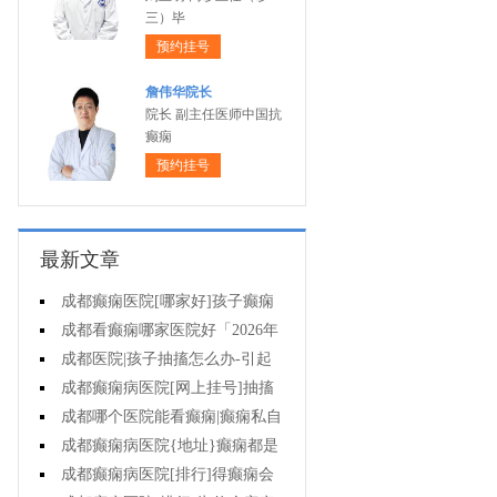
三）毕
预约挂号
詹伟华院长
院长 副主任医师中国抗
癫痫
预约挂号
最新文章
成都癫痫医院[哪家好]孩子癫痫
会影响智力吗?
成都看癫痫哪家医院好「2026年
度公布」原发性癫痫有多大几率遗
成都医院|孩子抽搐怎么办-引起
传给孩子?
癫痫发作的药物有哪些?
成都癫痫病医院[网上挂号]抽搐
就是癫痫发作吗?
成都哪个医院能看癫痫|癫痫私自
停药影响大不大?
成都癫痫病医院{地址}癫痫都是
要遗传的吗?
成都癫痫病医院[排行]得癫痫会