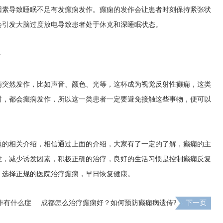
因素导致睡眠不足有发癫痫发作。癫痫的发作会让患者时刻保持紧张状
会引发大脑过度放电导致患者处于休克和深睡眠状态。
好
痫突然发作，比如声音、颜色、光等，这杯成为视觉反射性癫痫，这类
射，都会癫痫发作，所以这一类患者一定要避免接触这些事物，便可以
题的相关介绍，相信通过上面的介绍，大家有了一定的了解，癫痫的主
意，减少诱发因素，积极正确的治疗，良好的生活习惯是控制癫痫反复
，选择正规的医院治疗癫痫，早日恢复健康。
作有什么症
成都怎么治疗癫痫好？如何预防癫痫病遗传?
下一页