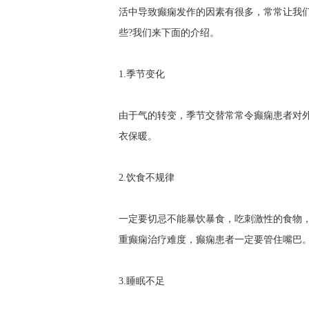
活中导致癫痫发作的因素有很多，常常让我
些?我们来下面的介绍。
1.季节变化
由于气的转变，季节交替常常令癫痫患者对
衣保暖。
2.饮食不规律
一定要切忌不能暴饮暴食，吃刺激性的食物
重癫痫治疗难度，癫痫患者一定要管住嘴巴
3.睡眠不足