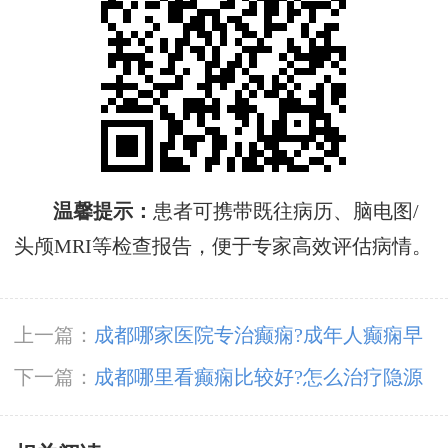
温馨提示‌：
患者可携带既往病历、脑电图/
头颅MRI等检查报告，便于专家高效评估病情‌。
上一篇：
成都哪家医院专治癫痫?成年人癫痫早
期发作有什么症状?
下一篇：
成都哪里看癫痫比较好?怎么治疗隐源
性癫痫?