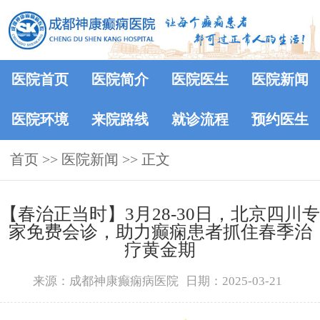
医院首页
医院简介
医院医生
医院新闻
医院环境
来院路线
就诊流程
预约医生
首页
>>
医院新闻
>> 正文
【春治正当时】‌3月28-30日，北京四川专
家免费会诊，助力癫痫患者抓住春季治
疗黄金期
来源：成都神康癫痫病医院
日期：2025-03-21