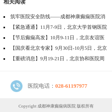
相关阅读
筑牢医院安全防线——成都神康癫痫医院消
防安全培训纪实
【紧急通通】11月7-9日，北京大学首钢医院
神经内科胡颖教授亲临成都会诊，破解癫痫疑难
【节后癫痫高发】10月9-11日，北京友谊医
院陈葵博士免费会诊+治疗援助，破解癫痫难
【国庆看北京专家】9月30日-10月5日，北京
题！
天坛&首钢医院两大专家蓉城亲诊+癫痫大额救
【重磅消息】9月19-21日，北京协和医院周
助，速约！
祥琴教授成都领衔会诊，共筑全年龄段抗癫防
线！
医院电话：
028-61197977
Copyright 成都神康癫痫病医院 版权所有